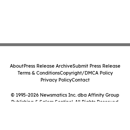
About
Press Release Archive
Submit Press Release
Terms & Conditions
Copyright/DMCA Policy
Privacy Policy
Contact
© 1995-2026 Newsmatics Inc. dba Affinity Group
Publishing & Salem Sentinel. All Rights Reserved.
Cookie Settings / Your Privacy Choices